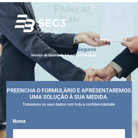
Seguros
Serviço de Qualidade é a nossa Prioridade
PREENCHA O FORMULÁRIO E APRESENTAREMOS
UMA SOLUÇÃO À SUA MEDIDA.
Trataremos os seus dados com toda a confidencialidade.
Nome
*