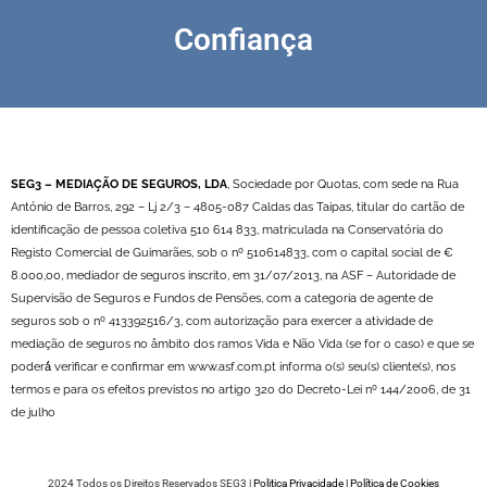
Confiança
SEG3 – MEDIAÇÃO DE SEGUROS, LDA
, Sociedade por Quotas, com sede na Rua
António de Barros, 292 – Lj 2/3 – 4805-087 Caldas das Taipas, titular do cartão de
identificação de pessoa coletiva 510 614 833, matriculada na Conservatória do
Registo Comercial de Guimarães, sob o nº 510614833, com o capital social de €
8.000,00, mediador de seguros inscrito, em 31/07/2013, na ASF – Autoridade de
Supervisão de Seguros e Fundos de Pensões, com a categoria de agente de
seguros sob o nº 413392516/3, com autorização para exercer a atividade de
mediação de seguros no âmbito dos ramos Vida e Não Vida (se for o caso) e que se
poderá́ verificar e confirmar em ​www.asf.com.pt informa o(s) seu(s) cliente(s), nos
termos e para os efeitos previstos no artigo 32o do Decreto-Lei nº 144/2006, de 31
de julho
2024 Todos os Direitos Reservados SEG3 |
Politica Privacidade
|
Política de Cookies