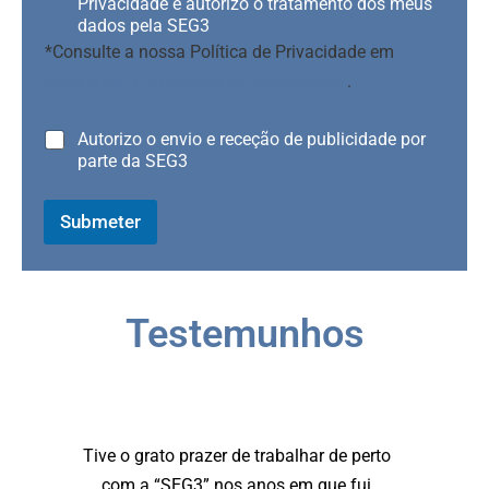
G
Privacidade e autorizo o tratamento dos meus
P
dados pela SEG3
D
*Consulte a nossa Política de Privacidade em
*
https://seg3.pt/politica-de-privacidade/
.
R
Autorizo o envio e receção de publicidade por
G
parte da SEG3
P
D
P
Submeter
u
b
l
i
Testemunhos
c
i
d
a
d
e
Tive o grato prazer de trabalhar de perto
com a “SEG3” nos anos em que fui